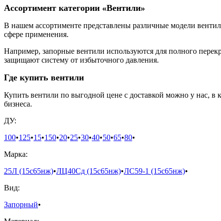
Ассортимент категории «Вентили»
В нашем ассортименте представлены различные модели вентил
сфере применения.
Например, запорные вентили используются для полного перекр
защищают систему от избыточного давления.
Где купить вентили
Купить вентили по выгодной цене с доставкой можно у нас, 
бизнеса.
ДУ:
100
•
125
•
15
•
150
•
20
•
25
•
30
•
40
•
50
•
65
•
80
•
Марка:
25Л (15с65нж)
•
ЛЦ40Сд (15с65нж)
•
ЛС59-1 (15с65нж)
•
Вид:
Запорный
•