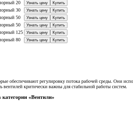
порный
20
Узнать цену
Купить
порный
30
Узнать цену
Купить
порный
50
Узнать цену
Купить
порный
50
Узнать цену
Купить
порный
125
Узнать цену
Купить
порный
80
Узнать цену
Купить
рые обеспечивают регулировку потока рабочей среды. Они испо
ь вентилей критически важны для стабильной работы систем.
 категории «Вентили»