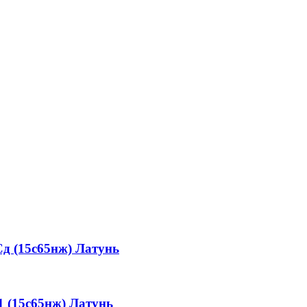
 (15с65нж)
Латунь
 (15с65нж)
Латунь