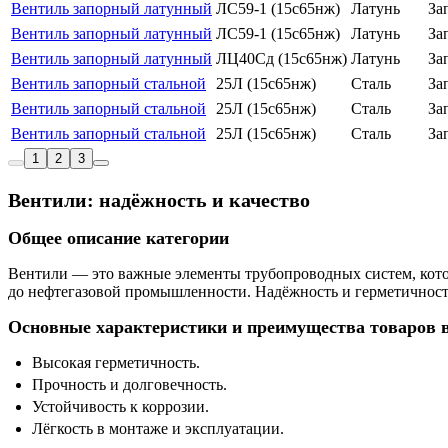
Вентиль запорный латунный
ЛС59-1 (15с65нж)
Латунь
За
Вентиль запорный латунный
ЛС59-1 (15с65нж)
Латунь
За
Вентиль запорный латунный
ЛЦ40Сд (15с65нж)
Латунь
За
Вентиль запорный стальной
25Л (15с65нж)
Сталь
За
Вентиль запорный стальной
25Л (15с65нж)
Сталь
За
Вентиль запорный стальной
25Л (15с65нж)
Сталь
За
1
2
3
Вентили: надёжность и качество
Общее описание категории
Вентили — это важные элементы трубопроводных систем, кото
до нефтегазовой промышленности. Надёжность и герметичност
Основные характеристики и преимущества товаров в
Высокая герметичность.
Прочность и долговечность.
Устойчивость к коррозии.
Лёгкость в монтаже и эксплуатации.