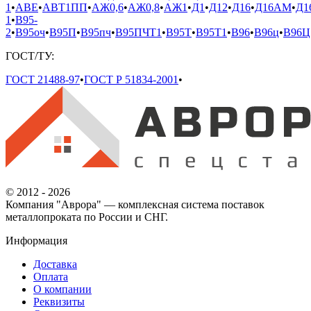
1
•
АВЕ
•
АВТ1ПП
•
АЖ0,6
•
АЖ0,8
•
АЖ1
•
Д1
•
Д12
•
Д16
•
Д16АМ
•
Д1
1
•
В95-
2
•
В95оч
•
В95П
•
В95пч
•
В95ПЧТ1
•
В95Т
•
В95Т1
•
В96
•
В96ц
•
В96Ц
ГОСТ/ТУ:
ГОСТ 21488-97
•
ГОСТ Р 51834-2001
•
© 2012 - 2026
Компания "Аврора" — комплексная система поставок
металлопроката по России и СНГ.
Информация
Доставка
Оплата
О компании
Реквизиты