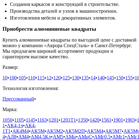
Создания каркасов и конструкций в строительстве.
Производства деталей и узлов в машиностроении.
Изготовления мебели и декоративных элементов.
Приобрести алюминиевые квадраты
Купить алюминиевые квадраты по выгодной цене с доставкой
можно у компании «Аврора СпецСталь» в Санкт-Петербург.
Мы предлагаем широкий ассортимент продукции и
гарантируем высокое качество.
Размер:
10
•
100
•
105
•
110
•
115
•
12
•
120
•
125
•
130
•
135
•
14
•
140
•
145
•
150
•
155
•
1
Технология изготовления:
Прессованный
•
Марка:
1050
•
1105
•
1145
•
1163
•
1201
•
1201Т1
•
1350
•
1420
•
1561
•
1901
•
1903
•
1
•
АК4-1ч
•
АК4-
1Т1
•
АК4М4
•
АК5М
•
АК5М2
•
АК5М2П
•
АК5М4
•
АК5М7
•
АК5М
4
•
АЛ8
•
АМ4
•
АМ4,5Кд
•
АМ5
•
АМц
•
АМцС
•
АМг0,5
•
АМг1
•
АМг1