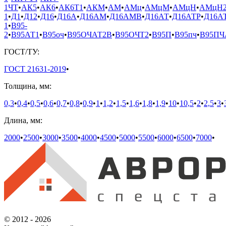
1ЧТ
•
АК5
•
АК6
•
АК6Т1
•
АКМ
•
АМ
•
АМц
•
АМцМ
•
АМцН
•
АМцН
1
•
Д1
•
Д12
•
Д16
•
Д16А
•
Д16АМ
•
Д16АМВ
•
Д16АТ
•
Д16АТР
•
Д16А
1
•
В95-
2
•
В95АТ1
•
В95оч
•
В95ОЧАТ2В
•
В95ОЧТ2
•
В95П
•
В95пч
•
В95П
ГОСТ/ТУ:
ГОСТ 21631-2019
•
Толщина, мм:
0,3
•
0,4
•
0,5
•
0,6
•
0,7
•
0,8
•
0,9
•
1
•
1,2
•
1,5
•
1,6
•
1,8
•
1,9
•
10
•
10,5
•
2
•
2,5
•
3
•
Длина, мм:
2000
•
2500
•
3000
•
3500
•
4000
•
4500
•
5000
•
5500
•
6000
•
6500
•
7000
•
© 2012 - 2026