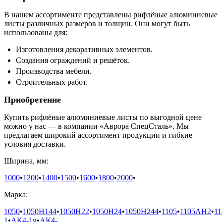
В нашем ассортименте представлены рифлёные алюминиевые
листы различных размеров и толщин. Они могут быть
использованы для:
Изготовления декоративных элементов.
Создания ограждений и решёток.
Производства мебели.
Строительных работ.
Приобретение
Купить рифлёные алюминиевые листы по выгодной цене
можно у нас — в компании «Аврора СпецСталь». Мы
предлагаем широкий ассортимент продукции и гибкие
условия доставки.
Ширина, мм:
1000
•
1200
•
1400
•
1500
•
1600
•
1800
•
2000
•
Марка:
1050
•
1050H144
•
1050H22
•
1050H24
•
1050H244
•
1105
•
1105АН2
•
11
1
•
АК4-1ч
•
АК4-