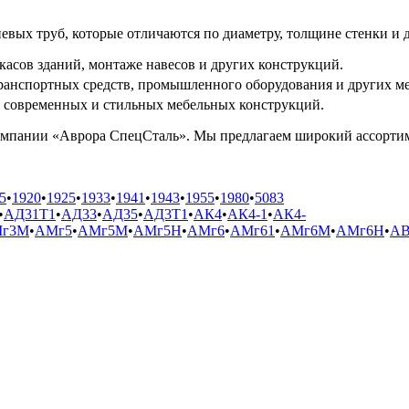
вых труб, которые отличаются по диаметру, толщине стенки и 
касов зданий, монтаже навесов и других конструкций.
ранспортных средств, промышленного оборудования и других м
я современных и стильных мебельных конструкций.
мпании «Аврора СпецСталь». Мы предлагаем широкий ассортим
5
•
1920
•
1925
•
1933
•
1941
•
1943
•
1955
•
1980
•
5083
•
АД31Т1
•
АД33
•
АД35
•
АД3Т1
•
АК4
•
АК4-1
•
АК4-
г3М
•
АМг5
•
АМг5М
•
АМг5Н
•
АМг6
•
АМг61
•
АМг6М
•
АМг6Н
•
А