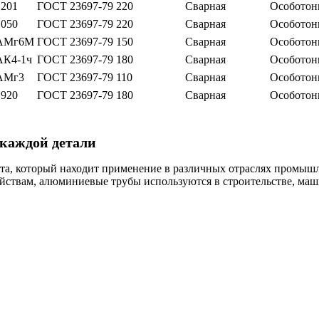
1201
ГОСТ 23697-79
220
Сварная
Особотон
1050
ГОСТ 23697-79
220
Сварная
Особотон
АМг6М
ГОСТ 23697-79
150
Сварная
Особотон
АК4-1ч
ГОСТ 23697-79
180
Сварная
Особотон
АМг3
ГОСТ 23697-79
110
Сварная
Особотон
1920
ГОСТ 23697-79
180
Сварная
Особотон
 каждой детали
, который находит применение в различных отраслях промышлен
ойствам, алюминиевые трубы используются в строительстве, маш