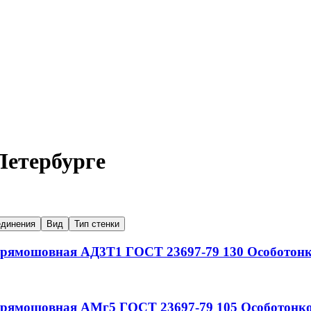
Петербурге
единения
Вид
Тип стенки
 прямошовная
АД3Т1
ГОСТ 23697-79
130
Особотонк
 прямошовная
АМг5
ГОСТ 23697-79
105
Особотонко