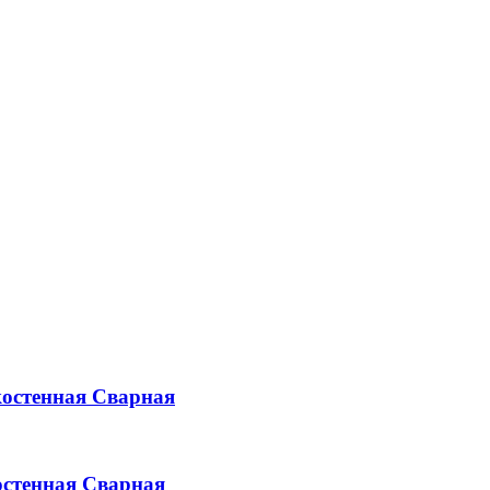
остенная
Сварная
стенная
Сварная