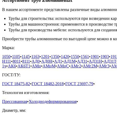
Ассортимент труб алюминиевых
В нашем ассортименте представлены различные виды алюминие
Трубы для строительства: используются при возведении кар
Трубы для машиностроения: применяются в производстве т
Трубы для производства мебели: используются для создани
Приобрести трубы алюминиевые по выгодной цене можно в ко
Марка:
1050
•
1105
•
1145
•
1163
•
1201
•
1350
•
1420
•
1550
•
1561
•
1901
•
1903
•
191
H111
•
8011
•
8111
•
АД0
•
АД0Н
•
АД1
•
АД1М
•
АД31
•
АД31Н
•
АД31Т
1ч
•
АК6
•
АК6Т1
•
АМц
•
АМцМ
•
АМцС
•
АМг2
•
АМг2М
•
АМг3
•
АМ
ГОСТ/ТУ:
ГОСТ 18475-82
•
ГОСТ 18482-2018
•
ГОСТ 23697-79
•
Технология изготовления:
Прессованная
•
Холоднодеформированная
•
Диаметр, мм: