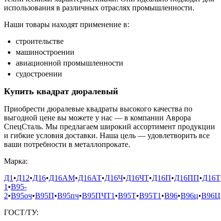
использования в различных отраслях промышленности.
Наши товары находят применение в:
строительстве
машиностроении
авиационной промышленности
судостроении
Купить квадрат дюралевый
Приобрести дюралевые квадраты высокого качества по
выгодной цене вы можете у нас — в компании Аврора
СпецСталь. Мы предлагаем широкий ассортимент продукции
и гибкие условия доставки. Наша цель — удовлетворить все
ваши потребности в металлопрокате.
Марка:
Д1
•
Д12
•
Д16
•
Д16АМ
•
Д16АТ
•
Д16Ч
•
Д16ЧТ
•
Д16П
•
Д16ПП
•
Д16Т
1
•
В95-
2
•
В95оч
•
В95П
•
В95пч
•
В95ПЧТ1
•
В95Т
•
В95Т1
•
В96
•
В96ц
•
В96Ц
ГОСТ/ТУ: