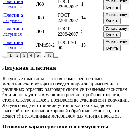
Пластина
ГОСТ
Узнать цену
Л63
1
латунная
2208-2007
Купить
Пластина
ГОСТ
Узнать цену
Л80
14
латунная
2208-2007
Купить
Пластина
ГОСТ
Узнать цену
Л68
5
латунная
2208-2007
Купить
Пластина
ГОСТ 931-
Узнать цену
ЛМц58-2
15
латунная
90
Купить
...
1
2
3
4
5
48
Латунная пластина
Латунные пластины — это высококачественный
металлопрокат, который находит широкое применение в
различных отраслях благодаря своим уникальным свойствам.
Они используются в машиностроении, приборостроении,
строительстве и даже в производстве сувенирной продукции.
Латунь обладает отличной устойчивостью к коррозии,
высокой прочностью и хорошей обрабатываемостью, что
делает её незаменимым материалом для многих проектов.
Основные характеристики и преимущества