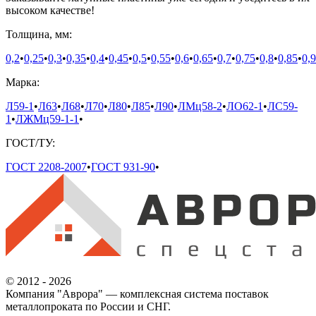
высоком качестве!
Толщина, мм:
0,2
•
0,25
•
0,3
•
0,35
•
0,4
•
0,45
•
0,5
•
0,55
•
0,6
•
0,65
•
0,7
•
0,75
•
0,8
•
0,85
•
0,9
Марка:
Л59-1
•
Л63
•
Л68
•
Л70
•
Л80
•
Л85
•
Л90
•
ЛМц58-2
•
ЛО62-1
•
ЛС59-
1
•
ЛЖМц59-1-1
•
ГОСТ/ТУ:
ГОСТ 2208-2007
•
ГОСТ 931-90
•
© 2012 - 2026
Компания "Аврора" — комплексная система поставок
металлопроката по России и СНГ.