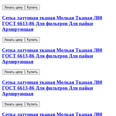
Узнать цену
Купить
Сетка латунная тканая
Мелкая
Тканая
Л80
ГОСТ 6613-86
Для фильтров Для пайки
Армирующая
Узнать цену
Купить
Сетка латунная тканая
Мелкая
Тканая
Л80
ГОСТ 6613-86
Для фильтров Для пайки
Армирующая
Узнать цену
Купить
Сетка латунная тканая
Мелкая
Тканая
Л80
ГОСТ 6613-86
Для фильтров Для пайки
Армирующая
Узнать цену
Купить
Сетка латунная тканая
Мелкая
Тканая
Л80