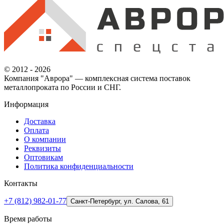
© 2012 - 2026
Компания "Аврора" — комплексная система поставок
металлопроката по России и СНГ.
Информация
Доставка
Оплата
О компании
Реквизиты
Оптовикам
Политика конфиденциальности
Контакты
+7 (812) 982-01-77
Санкт-Петербург, ул. Салова, 61
Время работы