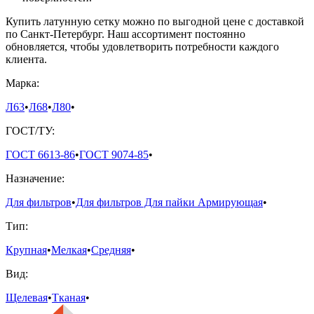
Купить латунную сетку можно по выгодной цене с доставкой
по Санкт-Петербург. Наш ассортимент постоянно
обновляется, чтобы удовлетворить потребности каждого
клиента.
Марка:
Л63
•
Л68
•
Л80
•
ГОСТ/ТУ:
ГОСТ 6613-86
•
ГОСТ 9074-85
•
Назначение:
Для фильтров
•
Для фильтров Для пайки Армирующая
•
Тип:
Крупная
•
Мелкая
•
Средняя
•
Вид:
Щелевая
•
Тканая
•