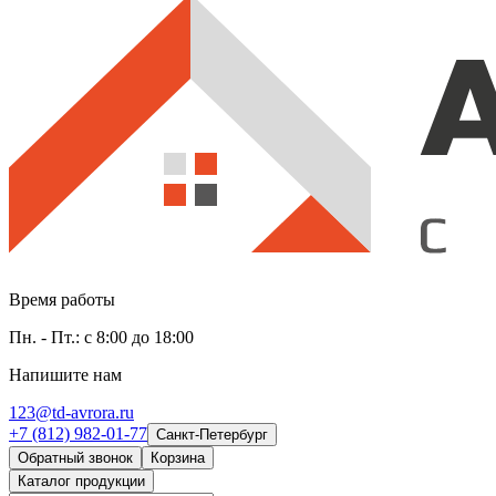
Время работы
Пн. - Пт.: с 8:00 до 18:00
Напишите нам
123@td-avrora.ru
+7 (812) 982-01-77
Санкт-Петербург
Обратный звонок
Корзина
Каталог продукции