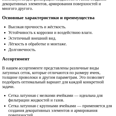
декоративных элементов, армирования поверхностей и
многого другого.
Основные характеристики и преимущества
Высокая прочность и жёсткость.
Устойчивость к коррозии и воздействию влаги.
Эстетичный внешний вид.
Лёгкость в обработке и монтаже.
Долговечность.
Ассортимент
В нашем ассортименте представлены различные виды
латунных сеток, которые отличаются по размеру ячеек,
толщине проволоки и другим параметрам. Это позволяет
подобрать оптимальный вариант для каждой конкретной
задачи.
Сетка латунная с мелкими ячейками — идеальна для
фильтрации жидкостей и газов.
Сетка латунная с крупными ячейками — применяется для
создания декоративных элементов и армирования
поверхностей.