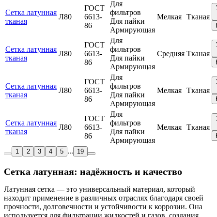
Для
ГОСТ
Сетка латунная
фильтров
Л80
6613-
Мелкая
Тканая
тканая
Для пайки
86
Армирующая
Для
ГОСТ
Сетка латунная
фильтров
Л80
6613-
Средняя
Тканая
тканая
Для пайки
86
Армирующая
Для
ГОСТ
Сетка латунная
фильтров
Л80
6613-
Мелкая
Тканая
тканая
Для пайки
86
Армирующая
Для
ГОСТ
Сетка латунная
фильтров
Л80
6613-
Мелкая
Тканая
тканая
Для пайки
86
Армирующая
...
1
2
3
4
5
19
Сетка латунная: надёжность и качество
Латунная сетка — это универсальный материал, который
находит применение в различных отраслях благодаря своей
прочности, долговечности и устойчивости к коррозии. Она
используется для фильтрации жидкостей и газов, создания