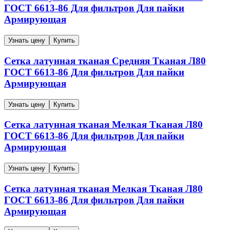
ГОСТ 6613-86
Для фильтров Для пайки
Армирующая
Узнать цену
Купить
Сетка латунная тканая
Средняя
Тканая
Л80
ГОСТ 6613-86
Для фильтров Для пайки
Армирующая
Узнать цену
Купить
Сетка латунная тканая
Мелкая
Тканая
Л80
ГОСТ 6613-86
Для фильтров Для пайки
Армирующая
Узнать цену
Купить
Сетка латунная тканая
Мелкая
Тканая
Л80
ГОСТ 6613-86
Для фильтров Для пайки
Армирующая