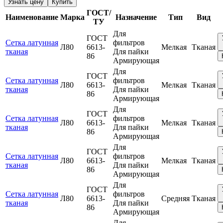
Узнать цену
Купить
ГОСТ/
Наименование
Марка
Назначение
Тип
Вид
ТУ
Для
ГОСТ
Сетка латунная
фильтров
Л80
6613-
Мелкая
Тканая
тканая
Для пайки
86
Армирующая
Для
ГОСТ
Сетка латунная
фильтров
Л80
6613-
Мелкая
Тканая
тканая
Для пайки
86
Армирующая
Для
ГОСТ
Сетка латунная
фильтров
Л80
6613-
Мелкая
Тканая
тканая
Для пайки
86
Армирующая
Для
ГОСТ
Сетка латунная
фильтров
Л80
6613-
Мелкая
Тканая
тканая
Для пайки
86
Армирующая
Для
ГОСТ
Сетка латунная
фильтров
Л80
6613-
Средняя
Тканая
тканая
Для пайки
86
Армирующая
Для