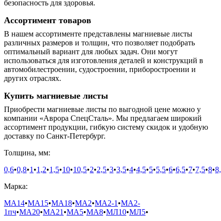
безопасность для здоровья.
Ассортимент товаров
В нашем ассортименте представлены магниевые листы
различных размеров и толщин, что позволяет подобрать
оптимальный вариант для любых задач. Они могут
использоваться для изготовления деталей и конструкций в
автомобилестроении, судостроении, приборостроении и
других отраслях.
Купить магниевые листы
Приобрести магниевые листы по выгодной цене можно у
компании «Аврора СпецСталь». Мы предлагаем широкий
ассортимент продукции, гибкую систему скидок и удобную
доставку по Санкт-Петербург.
Толщина, мм:
0,6
•
0,8
•
1
•
1,2
•
1,5
•
10
•
10,5
•
2
•
2,5
•
3
•
3,5
•
4
•
4,5
•
5
•
5,5
•
6
•
6,5
•
7
•
7,5
•
8
•
8
Марка:
МА14
•
МА15
•
МА18
•
МА2
•
МА2-1
•
МА2-
1пч
•
МА20
•
МА21
•
МА5
•
МА8
•
МЛ10
•
МЛ5
•