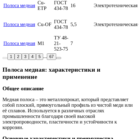
Cu-
ГОСТ
Полоса медная
16
Электротехническая
ETP
434-78
ГОСТ
Полоса медная
Cu-OF
5,5
Электротехническая
434-78
ТУ 48-
Полоса медная
М1
21-
7
523-75
...
1
2
3
4
5
67
Полоса медная: характеристики и
применение
Общее описание
Медная полоса – это металлопрокат, который представляет
собой плоский, прямоугольный профиль из чистой меди или
её сплавов. Используется в различных отраслях
промышленности благодаря своей высокой
электропроводности, пластичности и устойчивости к
коррозии.
Основные характеристики и преимущества