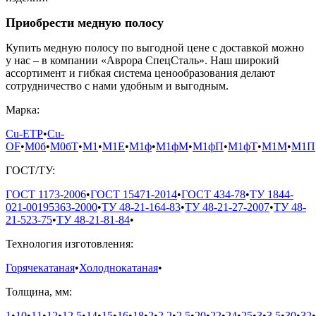
Приобрести медную полосу
Купить медную полосу по выгодной цене с доставкой можно
у нас – в компании «Аврора СпецСталь». Наш широкий
ассортимент и гибкая система ценообразования делают
сотрудничество с нами удобным и выгодным.
Марка:
Cu-ETP
•
Cu-
OF
•
М0б
•
М0бТ
•
М1
•
М1Е
•
М1ф
•
М1фМ
•
М1фП
•
М1фТ
•
М1М
•
М1П
ГОСТ/ТУ:
ГОСТ 1173-2006
•
ГОСТ 15471-2014
•
ГОСТ 434-78
•
ТУ 1844-
021-00195363-2000
•
ТУ 48-21-164-83
•
ТУ 48-21-27-2007
•
ТУ 48-
21-523-75
•
ТУ 48-21-81-84
•
Технология изготовления:
Горячекатаная
•
Холоднокатаная
•
Толщина, мм:
1
•
10
•
11
•
12
•
12,5
•
14
•
15
•
16
•
18
•
2
•
2,2
•
2,5
•
20
•
22
•
24
•
25
•
3
•
3,5
•
30
•
32
•