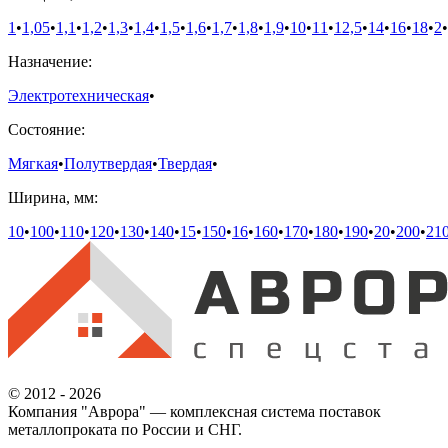
1
•
1,05
•
1,1
•
1,2
•
1,3
•
1,4
•
1,5
•
1,6
•
1,7
•
1,8
•
1,9
•
10
•
11
•
12,5
•
14
•
16
•
18
•
2
•
Назначение:
Электротехническая
•
Состояние:
Мягкая
•
Полутвердая
•
Твердая
•
Ширина, мм:
10
•
100
•
110
•
120
•
130
•
140
•
15
•
150
•
16
•
160
•
170
•
180
•
190
•
20
•
200
•
21
© 2012 - 2026
Компания "Аврора" — комплексная система поставок
металлопроката по России и СНГ.