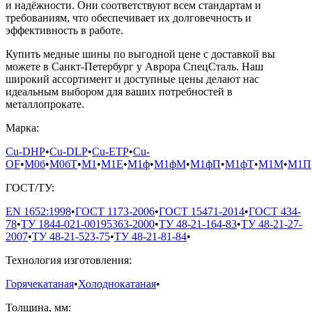
и надёжности. Они соответствуют всем стандартам и
требованиям, что обеспечивает их долговечность и
эффективность в работе.
Купить медные шины по выгодной цене с доставкой вы
можете в Санкт-Петербург у Аврора СпецСталь. Наш
широкий ассортимент и доступные цены делают нас
идеальным выбором для ваших потребностей в
металлопрокате.
Марка:
Cu-DHP
•
Cu-DLP
•
Cu-ETP
•
Cu-
OF
•
М0б
•
М0бТ
•
М1
•
М1Е
•
М1ф
•
М1фМ
•
М1фП
•
М1фТ
•
М1М
•
М1П
ГОСТ/ТУ:
EN 1652:1998
•
ГОСТ 1173-2006
•
ГОСТ 15471-2014
•
ГОСТ 434-
78
•
ТУ 1844-021-00195363-2000
•
ТУ 48-21-164-83
•
ТУ 48-21-27-
2007
•
ТУ 48-21-523-75
•
ТУ 48-21-81-84
•
Технология изготовления:
Горячекатаная
•
Холоднокатаная
•
Толщина, мм: