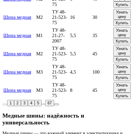
75
Купить
ТУ 48-
Узнать
цену
Шина медная
М2
21-523-
16
30
75
Купить
ТУ 48-
Узнать
цену
Шина медная
М1
21-27-
5,5
35
2007
Купить
ТУ 48-
Узнать
цену
Шина медная
М2
21-523-
5,5
45
75
Купить
ТУ 48-
Узнать
цену
Шина медная
М3
21-523-
4,5
100
75
Купить
ТУ 48-
Узнать
цену
Шина медная
М3
21-523-
8
45
75
Купить
...
1
2
3
4
5
67
Медные шины: надёжность и
универсальность
Медные шины — это важный элемент в электротехнике и