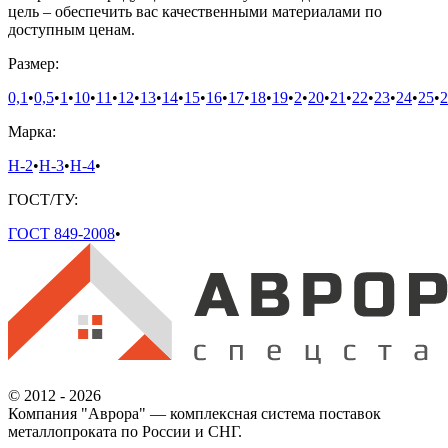
цель – обеспечить вас качественными материалами по
доступным ценам.
Размер:
0,1
•
0,5
•
1
•
10
•
11
•
12
•
13
•
14
•
15
•
16
•
17
•
18
•
19
•
2
•
20
•
21
•
22
•
23
•
24
•
25
•
2
Марка:
Н-2
•
Н-3
•
Н-4
•
ГОСТ/ТУ:
ГОСТ 849-2008
•
© 2012 - 2026
Компания "Аврора" — комплексная система поставок
металлопроката по России и СНГ.