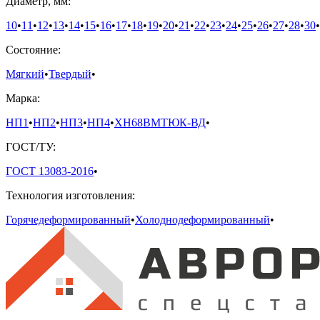
Диаметр, мм:
10
•
11
•
12
•
13
•
14
•
15
•
16
•
17
•
18
•
19
•
20
•
21
•
22
•
23
•
24
•
25
•
26
•
27
•
28
•
30
•
Состояние:
Мягкий
•
Твердый
•
Марка:
НП1
•
НП2
•
НП3
•
НП4
•
ХН68ВМТЮК-ВД
•
ГОСТ/ТУ:
ГОСТ 13083-2016
•
Технология изготовления:
Горячедеформированный
•
Холоднодеформированный
•