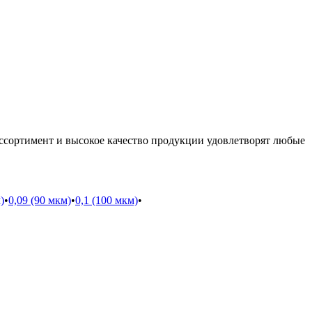
ссортимент и высокое качество продукции удовлетворят любые
)
•
0,09 (90 мкм)
•
0,1 (100 мкм)
•