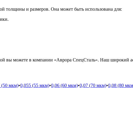
ой толщины и размеров. Она может быть использована для:
ики.
кой вы можете в компании «Аврора СпецСталь». Наш широкий а
 (50 мкм)
•
0,055 (55 мкм)
•
0,06 (60 мкм)
•
0,07 (70 мкм)
•
0,08 (80 мкм