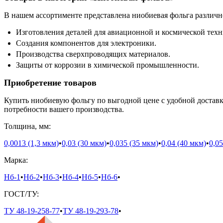
В нашем ассортименте представлена ниобиевая фольга различн
Изготовления деталей для авиационной и космической техн
Создания компонентов для электроники.
Производства сверхпроводящих материалов.
Защиты от коррозии в химической промышленности.
Приобретение товаров
Купить ниобиевую фольгу по выгодной цене с удобной достав
потребности вашего производства.
Толщина, мм:
0,0013 (1,3 мкм)
•
0,03 (30 мкм)
•
0,035 (35 мкм)
•
0,04 (40 мкм)
•
0,05
Марка:
Нб-1
•
Нб-2
•
Нб-3
•
Нб-4
•
Нб-5
•
Нб-6
•
ГОСТ/ТУ:
ТУ 48-19-258-77
•
ТУ 48-19-293-78
•