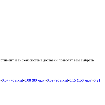
тимент и гибкая система доставки позволят вам выбрать
)
•
0,07 (70 мкм)
•
0,08 (80 мкм)
•
0,09 (90 мкм)
•
0,15 (150 мкм)
•
0,21