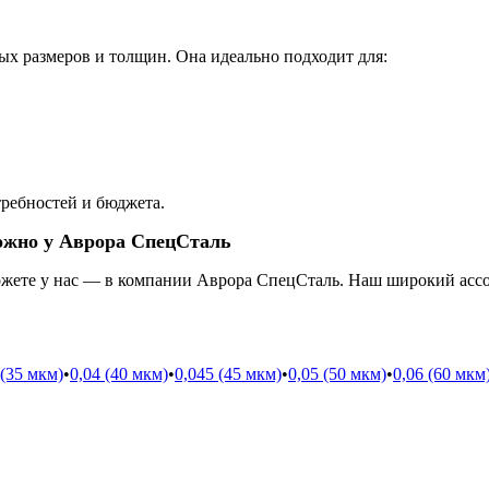
ых размеров и толщин. Она идеально подходит для:
ребностей и бюджета.
ожно у Аврора СпецСталь
жете у нас — в компании Аврора СпецСталь. Наш широкий ассор
 (35 мкм)
•
0,04 (40 мкм)
•
0,045 (45 мкм)
•
0,05 (50 мкм)
•
0,06 (60 мкм