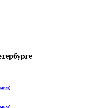
етербурге
 мкм)
 мкм)