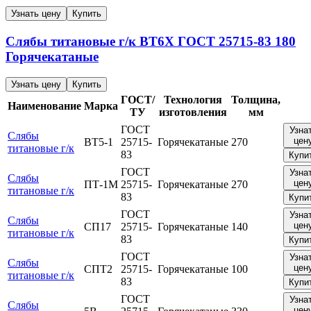
Узнать цену
Купить
Слябы титановые г/к
ВТ6Х
ГОСТ 25715-83
180
Горячекатаные
Узнать цену
Купить
ГОСТ/
Технология
Толщина,
Наименование
Марка
ТУ
изготовления
мм
ГОСТ
Узна
Слябы
цен
ВТ5-1
25715-
Горячекатаные
270
титановые г/к
83
Купи
ГОСТ
Узна
Слябы
цен
ПТ-1М
25715-
Горячекатаные
270
титановые г/к
83
Купи
ГОСТ
Узна
Слябы
цен
СП17
25715-
Горячекатаные
140
титановые г/к
83
Купи
ГОСТ
Узна
Слябы
цен
СПТ2
25715-
Горячекатаные
100
титановые г/к
83
Купи
ГОСТ
Узна
Слябы
цен