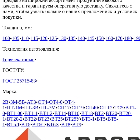
предлагаем широкий ассортимент продукции высокого
качества и гарантируем оперативную доставку. Свяжитесь с
нами, чтобы узнать больше о наших предложениях и условиях
покупки.
Толщина, мм:
100
•
105
•
110
•
115
•
120
•
125
•
130
•
135
•
140
•
145
•
150
•
160
•
170
•
180
•
19
Технология изготовления:
Горячекатаные
•
ГОСТ/ТУ:
ГОСТ 25715-83
•
Марка:
2В
•
3М
•
5В
•
АТ3
•
ОТ4
•
ОТ4-0
•
ОТ4-
1
•
ПТ-1М
•
ПТ-3В
•
ПТ-7М
•
СП17
•
СП19
•
СП40
•
СПТ2
•
ТС5
•
ВТ1-
0
•
ВТ1-00
•
ВТ1-1
•
ВТ1-2
•
ВТ14
•
ВТ16
•
ВТ18
•
ВТ2
•
ВТ20
•
ВТ20-
1
•
ВТ20-2
•
ВТ22
•
ВТ23
•
ВТ25
•
ВТ25У
•
ВТ3-1
•
ВТ5
•
ВТ5-
1
•
ВТ5Л
•
ВТ6
•
ВТ6С
•
ВТ6Х
•
ВТ8
•
ВТ9
•