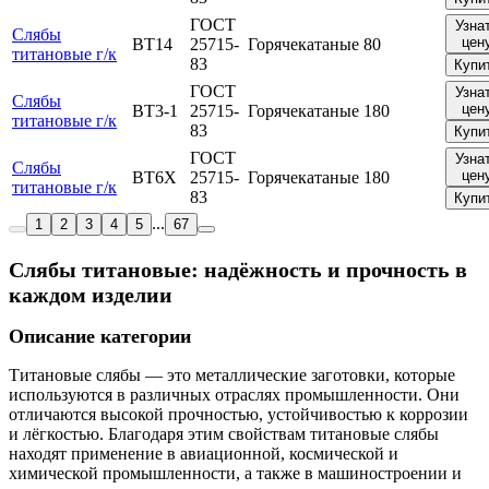
ГОСТ
Узна
Слябы
цен
ВТ14
25715-
Горячекатаные
80
титановые г/к
83
Купи
ГОСТ
Узна
Слябы
цен
ВТ3-1
25715-
Горячекатаные
180
титановые г/к
83
Купи
ГОСТ
Узна
Слябы
цен
ВТ6Х
25715-
Горячекатаные
180
титановые г/к
83
Купи
...
1
2
3
4
5
67
Слябы титановые: надёжность и прочность в
каждом изделии
Описание категории
Титановые слябы — это металлические заготовки, которые
используются в различных отраслях промышленности. Они
отличаются высокой прочностью, устойчивостью к коррозии
и лёгкостью. Благодаря этим свойствам титановые слябы
находят применение в авиационной, космической и
химической промышленности, а также в машиностроении и