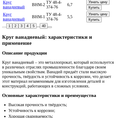
Круг
ТУ 48-4-
Узнать цену
ВНМ-2
6,7
ванадиевый
374-76
Купить
Круг
ТУ 48-4-
Узнать цену
ВНМ-1
5,5
ванадиевый
374-76
Купить
...
1
2
3
4
5
40
Круг ванадиевый: характеристики и
применение
Описание продукции
Круг ванадиевый – это металлопрокат, который используется
в различных отраслях промышленности благодаря своим
уникальным свойствам. Ванадий придаёт стали высокую
прочность, твёрдость и устойчивость к коррозии, что делает
этот материал незаменимым для изготовления деталей и
конструкций, работающих в сложных условиях.
Основные характеристики и преимущества
Высокая прочность и твёрдость;
Устойчивость к коррозии;
Хорошая свариваемость;