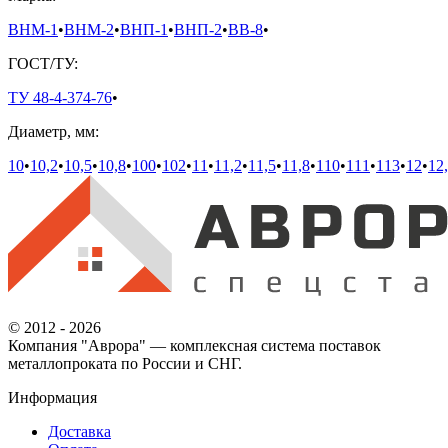
ВНМ-1
•
ВНМ-2
•
ВНП-1
•
ВНП-2
•
ВВ-8
•
ГОСТ/ТУ:
ТУ 48-4-374-76
•
Диаметр, мм:
10
•
10,2
•
10,5
•
10,8
•
100
•
102
•
11
•
11,2
•
11,5
•
11,8
•
110
•
111
•
113
•
12
•
12
© 2012 - 2026
Компания "Аврора" — комплексная система поставок
металлопроката по России и СНГ.
Информация
Доставка