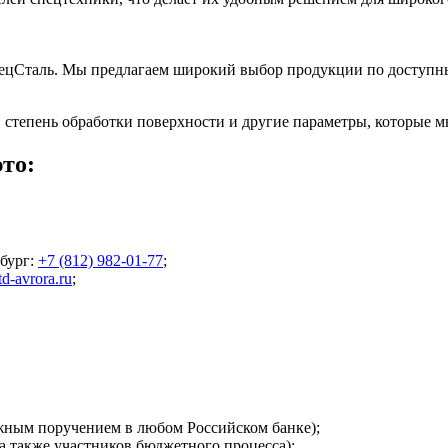
пецСталь. Мы предлагаем широкий выбор продукции по доступны
 степень обработки поверхности и другие параметры, которые м
то:
бург
:
+7 (812) 982-01-77
;
d-avrora.ru
;
ежным поручением в любом Российском банке);
а также участников бюджетного процесса);