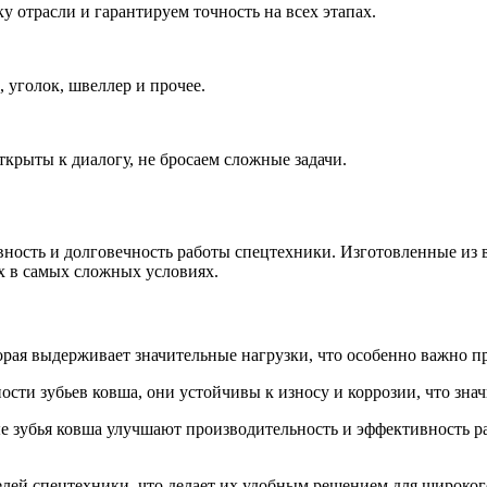
у отрасли и гарантируем точность на всех этапах.
 уголок, швеллер и прочее.
ткрыты к диалогу, не бросаем сложные задачи.
ность и долговечность работы спецтехники. Изготовленные из 
х в самых сложных условиях.
орая выдерживает значительные нагрузки, что особенно важно п
сти зубьев ковша, они устойчивы к износу и коррозии, что зна
зубья ковша улучшают производительность и эффективность ра
лей спецтехники, что делает их удобным решением для широкого