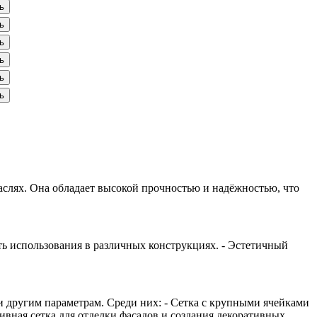
ь
ь
ь
ь
ь
ь
аслях. Она обладает высокой прочностью и надёжностью, что
сть использования в различных конструкциях. - Эстетичный
и другим параметрам. Среди них: - Сетка с крупными ячейками
ивная сетка для отделки фасадов и создания декоративных