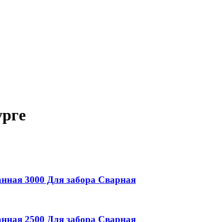
урге
анная
3000
Для забора
Сварная
анная
2500
Для забора
Сварная