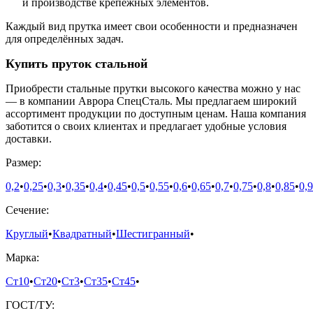
и производстве крепёжных элементов.
Каждый вид прутка имеет свои особенности и предназначен
для определённых задач.
Купить пруток стальной
Приобрести стальные прутки высокого качества можно у нас
— в компании Аврора СпецСталь. Мы предлагаем широкий
ассортимент продукции по доступным ценам. Наша компания
заботится о своих клиентах и предлагает удобные условия
доставки.
Размер:
0,2
•
0,25
•
0,3
•
0,35
•
0,4
•
0,45
•
0,5
•
0,55
•
0,6
•
0,65
•
0,7
•
0,75
•
0,8
•
0,85
•
0,9
Сечение:
Круглый
•
Квадратный
•
Шестигранный
•
Марка:
Ст10
•
Ст20
•
Ст3
•
Ст35
•
Ст45
•
ГОСТ/ТУ: