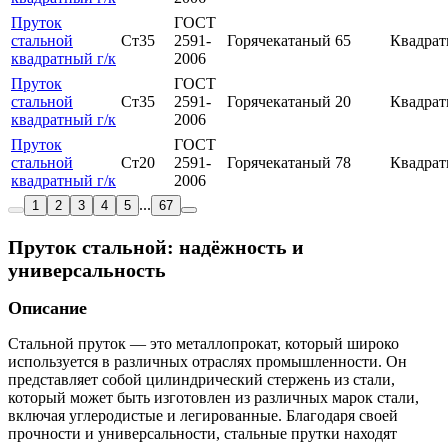
Пруток
ГОСТ
стальной
Ст35
2591-
Горячекатаный
65
Квадра
квадратный г/к
2006
Пруток
ГОСТ
стальной
Ст35
2591-
Горячекатаный
20
Квадра
квадратный г/к
2006
Пруток
ГОСТ
стальной
Ст20
2591-
Горячекатаный
78
Квадра
квадратный г/к
2006
...
1
2
3
4
5
67
Пруток стальной: надёжность и
универсальность
Описание
Стальной пруток — это металлопрокат, который широко
используется в различных отраслях промышленности. Он
представляет собой цилиндрический стержень из стали,
который может быть изготовлен из различных марок стали,
включая углеродистые и легированные. Благодаря своей
прочности и универсальности, стальные прутки находят