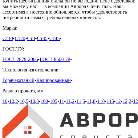
Купить шестигранник стальной по выгодной цене с доставкой
вы можете у нас — в компании Аврора СпецСталь. Наш
ассортимент постоянно обновляется, чтобы удовлетворить
потребности самых требовательных клиентов.
Марка:
Ст10
•
Ст20
•
Ст3
•
Ст35
•
Ст45
•
ГОСТ/ТУ:
ГОСТ 2879-2006
•
ГОСТ 8560-78
•
Технология изготовления:
Горячекатаный
•
Калиброванный
•
Размер проката, мм:
10
•
10,2
•
10,5
•
10,8
•
100
•
105
•
11
•
11,2
•
11,5
•
11,8
•
110
•
115
•
12
•
12,2
•
12