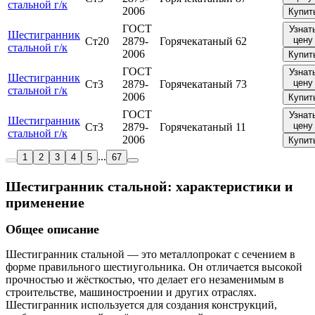
стальной г/к
2006
Купит
ГОСТ
Узнат
Шестигранник
цену
Ст20
2879-
Горячекатаный
62
стальной г/к
2006
Купит
ГОСТ
Узнат
Шестигранник
цену
Ст3
2879-
Горячекатаный
73
стальной г/к
2006
Купит
ГОСТ
Узнат
Шестигранник
цену
Ст3
2879-
Горячекатаный
11
стальной г/к
2006
Купит
...
1
2
3
4
5
67
Шестигранник стальной: характеристики и
применение
Общее описание
Шестигранник стальной — это металлопрокат с сечением в
форме правильного шестиугольника. Он отличается высокой
прочностью и жёсткостью, что делает его незаменимым в
строительстве, машиностроении и других отраслях.
Шестигранник используется для создания конструкций,