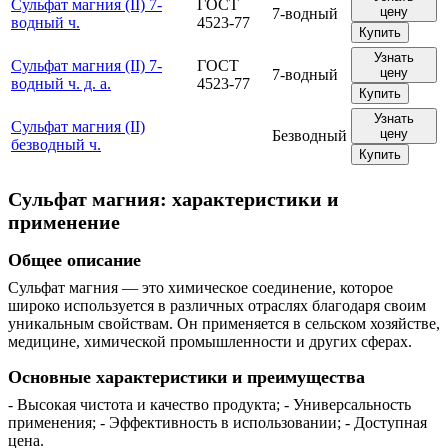
Сульфат магния (II) 7-
ГОСТ
цену
7-водный
водный ч.
4523-77
Купить
Узнать
Сульфат магния (II) 7-
ГОСТ
цену
7-водный
водный ч. д. а.
4523-77
Купить
Узнать
Сульфат магния (II)
цену
Безводный
безводный ч.
Купить
Сульфат магния: характеристики и
применение
Общее описание
Сульфат магния — это химическое соединение, которое
широко используется в различных отраслях благодаря своим
уникальным свойствам. Он применяется в сельском хозяйстве,
медицине, химической промышленности и других сферах.
Основные характеристики и преимущества
- Высокая чистота и качество продукта; - Универсальность
применения; - Эффективность в использовании; - Доступная
цена.