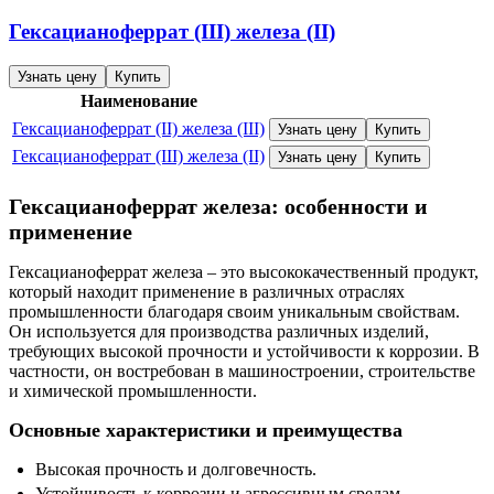
Гексацианоферрат (III) железа (II)
Узнать цену
Купить
Наименование
Гексацианоферрат (II) железа (III)
Узнать цену
Купить
Гексацианоферрат (III) железа (II)
Узнать цену
Купить
Гексацианоферрат железа: особенности и
применение
Гексацианоферрат железа – это высококачественный продукт,
который находит применение в различных отраслях
промышленности благодаря своим уникальным свойствам.
Он используется для производства различных изделий,
требующих высокой прочности и устойчивости к коррозии. В
частности, он востребован в машиностроении, строительстве
и химической промышленности.
Основные характеристики и преимущества
Высокая прочность и долговечность.
Устойчивость к коррозии и агрессивным средам.