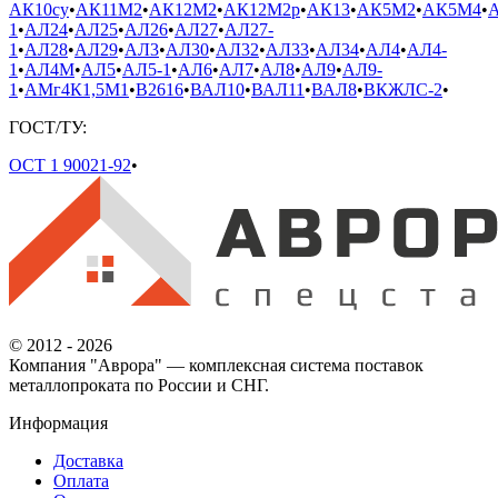
АК10су
•
АК11М2
•
АК12М2
•
АК12М2р
•
АК13
•
АК5М2
•
АК5М4
•
1
•
АЛ24
•
АЛ25
•
АЛ26
•
АЛ27
•
АЛ27-
1
•
АЛ28
•
АЛ29
•
АЛ3
•
АЛ30
•
АЛ32
•
АЛ33
•
АЛ34
•
АЛ4
•
АЛ4-
1
•
АЛ4М
•
АЛ5
•
АЛ5-1
•
АЛ6
•
АЛ7
•
АЛ8
•
АЛ9
•
АЛ9-
1
•
АМг4К1,5М1
•
В2616
•
ВАЛ10
•
ВАЛ11
•
ВАЛ8
•
ВКЖЛС-2
•
ГОСТ/ТУ:
ОСТ 1 90021-92
•
© 2012 - 2026
Компания "Аврора" — комплексная система поставок
металлопроката по России и СНГ.
Информация
Доставка
Оплата