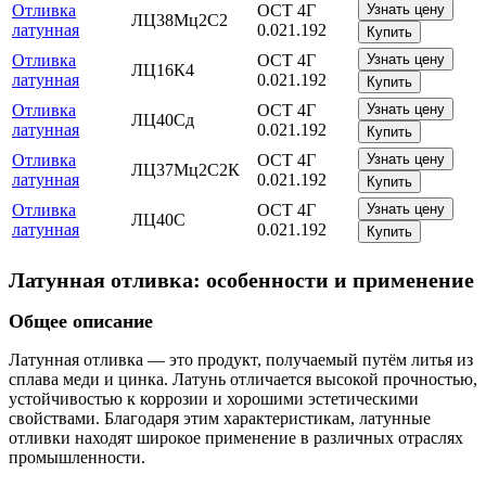
Отливка
ОСТ 4Г
Узнать цену
ЛЦ38Мц2С2
латунная
0.021.192
Купить
Отливка
ОСТ 4Г
Узнать цену
ЛЦ16К4
латунная
0.021.192
Купить
Отливка
ОСТ 4Г
Узнать цену
ЛЦ40Сд
латунная
0.021.192
Купить
Отливка
ОСТ 4Г
Узнать цену
ЛЦ37Мц2С2К
латунная
0.021.192
Купить
Отливка
ОСТ 4Г
Узнать цену
ЛЦ40С
латунная
0.021.192
Купить
Латунная отливка: особенности и применение
Общее описание
Латунная отливка — это продукт, получаемый путём литья из
сплава меди и цинка. Латунь отличается высокой прочностью,
устойчивостью к коррозии и хорошими эстетическими
свойствами. Благодаря этим характеристикам, латунные
отливки находят широкое применение в различных отраслях
промышленности.