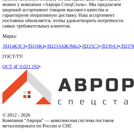
можно у компании «Аврора СпецСталь». Мы предлагаем
широкий ассортимент товаров высокого качества и
гарантируем оперативную доставку. Наш ассортимент
постоянно обновляется, чтобы удовлетворить потребности
самых требовательных клиентов.
Марка:
ЛЦ14К3С3
•
ЛЦ16К4
•
ЛЦ23А6Ж3Мц2
•
ЛЦ25С2
•
ЛЦ30А3
•
ЛЦ37
ГОСТ/ТУ:
ОСТ 4Г 0.021.192
•
© 2012 - 2026
Компания "Аврора" — комплексная система поставок
металлопроката по России и СНГ.