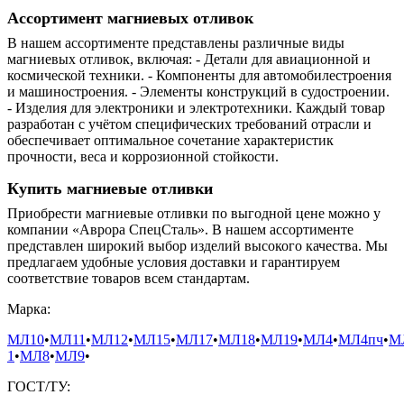
Ассортимент магниевых отливок
В нашем ассортименте представлены различные виды
магниевых отливок, включая: - Детали для авиационной и
космической техники. - Компоненты для автомобилестроения
и машиностроения. - Элементы конструкций в судостроении.
- Изделия для электроники и электротехники. Каждый товар
разработан с учётом специфических требований отрасли и
обеспечивает оптимальное сочетание характеристик
прочности, веса и коррозионной стойкости.
Купить магниевые отливки
Приобрести магниевые отливки по выгодной цене можно у
компании «Аврора СпецСталь». В нашем ассортименте
представлен широкий выбор изделий высокого качества. Мы
предлагаем удобные условия доставки и гарантируем
соответствие товаров всем стандартам.
Марка:
МЛ10
•
МЛ11
•
МЛ12
•
МЛ15
•
МЛ17
•
МЛ18
•
МЛ19
•
МЛ4
•
МЛ4пч
•
М
1
•
МЛ8
•
МЛ9
•
ГОСТ/ТУ: