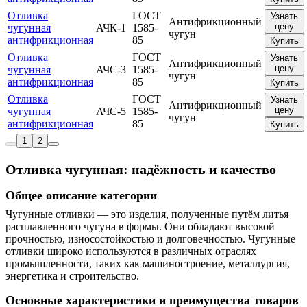
Отливка
ГОСТ
Узнать
Антифрикционный
цену
чугунная
АЧК-1
1585-
чугун
антифрикционная
85
Купить
Отливка
ГОСТ
Узнать
Антифрикционный
цену
чугунная
АЧС-3
1585-
чугун
антифрикционная
85
Купить
Отливка
ГОСТ
Узнать
Антифрикционный
цену
чугунная
АЧС-5
1585-
чугун
антифрикционная
85
Купить
1
2
Отливка чугунная: надёжность и качество
Общее описание категории
Чугунные отливки — это изделия, полученные путём литья
расплавленного чугуна в формы. Они обладают высокой
прочностью, износостойкостью и долговечностью. Чугунные
отливки широко используются в различных отраслях
промышленности, таких как машиностроение, металлургия,
энергетика и строительство.
Основные характеристики и преимущества товаров