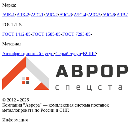
Марка:
АЧК-1
•
АЧК-2
•
АЧС-1
•
АЧС-2
•
АЧС-3
•
АЧС-4
•
АЧС-5
•
АЧС-6
•
АЧВ-
ГОСТ/ТУ:
ГОСТ 1412-85
•
ГОСТ 1585-85
•
ГОСТ 7293-85
•
Материал:
Антифрикционный чугун
•
Серый чугун
•
ВЧШГ
•
© 2012 - 2026
Компания "Аврора" — комплексная система поставок
металлопроката по России и СНГ.
Информация