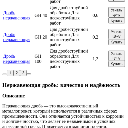
работ
Для дробеструйной
Узнать
Дробь
обработки Для
цену
GH 40
0,6
нержавеющая
пескоструйных
Купить
работ
Для дробеструйной
Узнать
Дробь
обработки Для
цену
GH 20
0,2
нержавеющая
пескоструйных
Купить
работ
Для дробеструйной
Узнать
Дробь
GH
обработки Для
цену
1,2
нержавеющая
100
пескоструйных
Купить
работ
1
2
3
Нержавеющая дробь: качество и надёжность
Описание
Нержавеющая дробь — это высококачественный
металлопрокат, который используется в различных сферах
промышленности. Она отличается устойчивостью к коррозии
и долговечностью, что делает её незаменимой в условиях
агрессивной среды. Применяется в машиностроении,