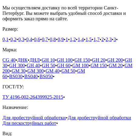
Мы осуществляем доставку по всей территории Санкт-
Петербург. Вы можете выбрать удобный способ доставки и
оформить заказ прямо на сайте.
Размер:
0,1
•
0,2
•
0,3
•
0,4
•
0,6
•
0,7
•
0,8
•
0,9
•
1
•
1,2
•
1,4
•
1,5
•
1,7
•
2
•
2,3
•
3
•
Марка:
CG 40
•
ДНК
•
ДНЛ
•
GH 10
•
GH 100
•
GH 150
•
GH 20
•
GH 200
•
GH
30
•
GH 300
•
GH 40
•
GH 50
•
GH 60
•
GM 100
•
GM 150
•
GM 20
•
GM
200
•
GM 30
•
GM 300
•
GM 40
•
GM 50
•
GM
60
•
ВS030
•
ВS040
•
ВS050
•
ГОСТ/ТУ:
ТУ 4196-002-264399925-2015
•
Назначение:
Для дробеструйной обработки
•
Для дробеструйной обработки
Для пескоструйных работ
•
Вид: