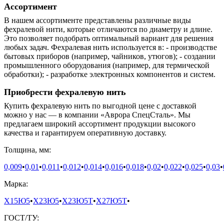
Ассортимент
В нашем ассортименте представлены различные виды
фехралевой нити, которые отличаются по диаметру и длине.
Это позволяет подобрать оптимальный вариант для решения
любых задач. Фехралевая нить используется в: - производстве
бытовых приборов (например, чайников, утюгов); - создании
промышленного оборудования (например, для термической
обработки); - разработке электронных компонентов и систем.
Приобрести фехралевую нить
Купить фехралевую нить по выгодной цене с доставкой
можно у нас — в компании «Аврора СпецСталь». Мы
предлагаем широкий ассортимент продукции высокого
качества и гарантируем оперативную доставку.
Толщина, мм:
0,009
•
0,01
•
0,011
•
0,012
•
0,014
•
0,016
•
0,018
•
0,02
•
0,022
•
0,025
•
0,03
•
Марка:
Х15Ю5
•
Х23Ю5
•
Х23Ю5Т
•
Х27Ю5Т
•
ГОСТ/ТУ: