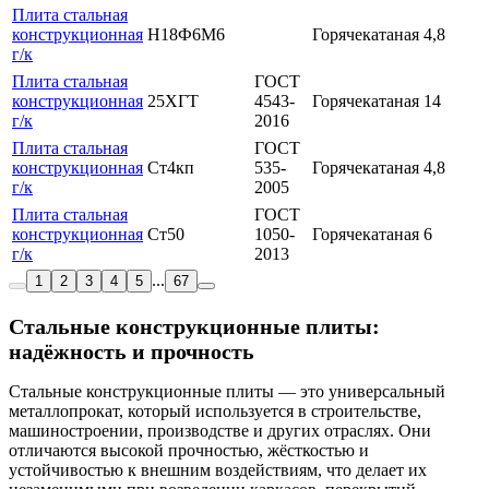
Плита стальная
конструкционная
Н18Ф6М6
Горячекатаная
4,8
г/к
Плита стальная
ГОСТ
конструкционная
25ХГТ
4543-
Горячекатаная
14
г/к
2016
Плита стальная
ГОСТ
конструкционная
Ст4кп
535-
Горячекатаная
4,8
г/к
2005
Плита стальная
ГОСТ
конструкционная
Ст50
1050-
Горячекатаная
6
г/к
2013
...
1
2
3
4
5
67
Стальные конструкционные плиты:
надёжность и прочность
Стальные конструкционные плиты — это универсальный
металлопрокат, который используется в строительстве,
машиностроении, производстве и других отраслях. Они
отличаются высокой прочностью, жёсткостью и
устойчивостью к внешним воздействиям, что делает их