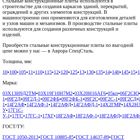
Стальные конструкционные плиты используются в
строительстве для создания каркасов зданий, перекрытий,
ограждений и других элементов конструкций. В
машиностроении они применяются для изготовления деталей
и узлов машин и механизмов. В производстве стальные плиты
используются для создания различных конструкций и
изделий.
Приобрести стальные конструкционные плиты по выгодной
цене можно у нас — в Аврора СпецСталь.
Толщина, мм:
10
•
100
•
105
•
11
•
110
•
115
•
12
•
120
•
125
•
13
•
130
•
135
•
14
•
140
•
145
•
15
•
1
Марка:
03Х13Н9Д2ТМ
•
03Х19Г10Н7М2
•
03Х20Н16АГ6
•
05кп
•
06Г2СЮ
1
•
09Г2Д
•
09Г2Д-1
•
09Г2ФБ
•
09Г2ФБ-1
•
09Г2С
•
09Г2С-1
•
09Г2СД
•
1
•
14Г2АФ
•
14Г2АФ-1
•
14Г2АФД
•
14Г2АФД-1
•
14Х2ГМР
•
14Х2Н
У
•
17Г1С-
У-1
•
17ГС
•
17ГС-1
•
17ХГ
•
18Г2АФ
•
18Г2АФ-1
•
18Г2АФД
•
18Г2АФ
ГОСТ/ТУ:
ГОСТ 1050-2013
•
ГОСТ 10885-85
•
ГОСТ 14637-89
•
ГОСТ