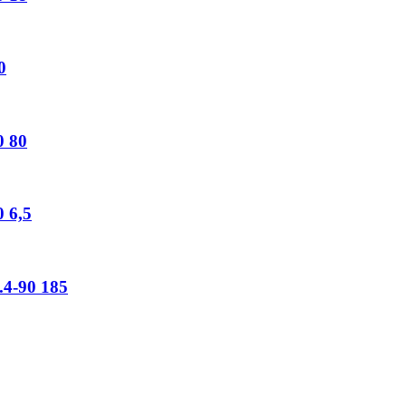
0
0
80
0
6,5
4-90
185