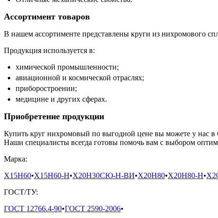
Ассортимент товаров
В нашем ассортименте представлены круги из нихромового спл
Продукция используется в:
химической промышленности;
авиационной и космической отраслях;
приборостроении;
медицине и других сферах.
Приобретение продукции
Купить круг нихромовый по выгодной цене вы можете у нас в
Наши специалисты всегда готовы помочь вам с выбором оптим
Марка:
Х15Н60
•
Х15Н60-Н
•
Х20Н30СЮ-Н-ВИ
•
Х20Н80
•
Х20Н80-Н
•
Х2
ГОСТ/ТУ:
ГОСТ 12766.4-90
•
ГОСТ 2590-2006
•