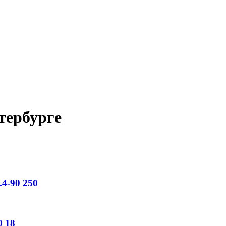
тербурге
4-90
250
0
18