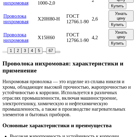
2
нихромовая
1000-2,0
Купить
Узнать
Проволока
ГОСТ
цену
Х20Н80-Н
2,6
нихромовая
12766.1-90
Купить
Узнать
Проволока
ГОСТ
цену
Х15Н60
4,2
нихромовая
12766.1-90
Купить
...
1
2
3
4
5
67
Проволока нихромовая: характеристики и
применение
Нихромовая проволока — это изделие из сплава никеля и
хрома, обладающее высокой прочностью, жаропрочностью и
устойчивостью к коррозии. Используется в различных
отраслях промышленности, включая машиностроение,
электротехнику, химическую и нефтехимическую
промышленность, а также в производстве нагревательных
элементов и бытовых приборов.
Основные характеристики и преимущества
Высокая жаропрочность и устойчивость к коррозии.