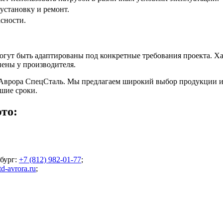
установку и ремонт.
сности.
ут быть адаптированы под конкретные требования проекта. Хар
нены у производителя.
врора СпецСталь. Мы предлагаем широкий выбор продукции из 
йшие сроки.
то:
бург
:
+7 (812) 982-01-77
;
d-avrora.ru
;