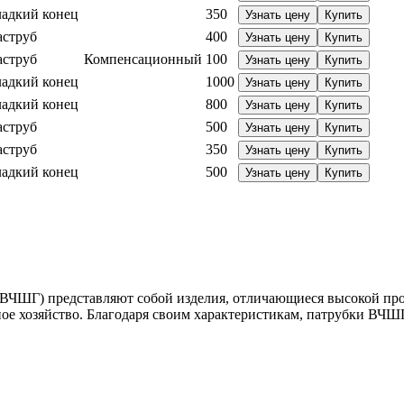
ладкий конец
350
Узнать цену
Купить
аструб
400
Узнать цену
Купить
аструб
Компенсационный
100
Узнать цену
Купить
ладкий конец
1000
Узнать цену
Купить
ладкий конец
800
Узнать цену
Купить
аструб
500
Узнать цену
Купить
аструб
350
Узнать цену
Купить
ладкий конец
500
Узнать цену
Купить
ВЧШГ) представляют собой изделия, отличающиеся высокой про
ое хозяйство. Благодаря своим характеристикам, патрубки ВЧШ