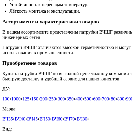
Устойчивость к перепадам температур.
Лёгкость монтажа и эксплуатации.
Ассортимент и характеристики товаров
В нашем ассортименте представлены патрубки ВЧШГ различных
инженерных сетей.
Патрубки ВЧШГ отличаются высокой герметичностью и могут в
использования в промышленности.
Приобретение товаров
Купить патрубки ВЧШГ по выгодной цене можно у компании «
быструю доставку и удобный сервис для наших клиентов.
ДУ:
100
•
1000
•
125
•
150
•
200
•
250
•
300
•
350
•
400
•
500
•
600
•
700
•
80
•
800
•
90
Марка:
ВЧ35
•
ВЧ40
•
ВЧ45
•
ВЧ50
•
ВЧ60
•
ВЧ70
•
ВЧ80
•
Вид: