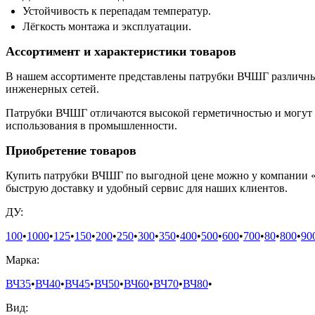
Устойчивость к перепадам температур.
Лёгкость монтажа и эксплуатации.
Ассортимент и характеристики товаров
В нашем ассортименте представлены патрубки ВЧШГ различных
инженерных сетей.
Патрубки ВЧШГ отличаются высокой герметичностью и могут в
использования в промышленности.
Приобретение товаров
Купить патрубки ВЧШГ по выгодной цене можно у компании «
быструю доставку и удобный сервис для наших клиентов.
ДУ:
100
•
1000
•
125
•
150
•
200
•
250
•
300
•
350
•
400
•
500
•
600
•
700
•
80
•
800
•
90
Марка:
ВЧ35
•
ВЧ40
•
ВЧ45
•
ВЧ50
•
ВЧ60
•
ВЧ70
•
ВЧ80
•
Вид: