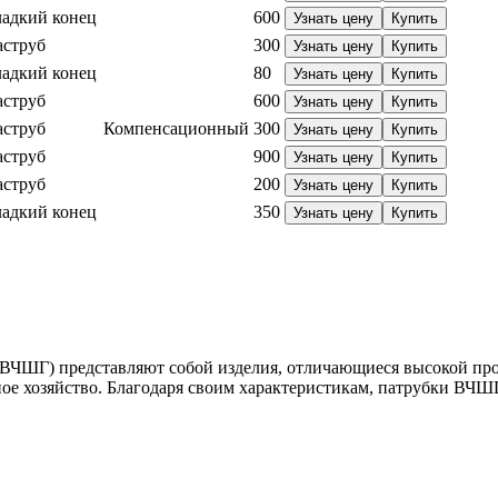
ладкий конец
600
Узнать цену
Купить
аструб
300
Узнать цену
Купить
ладкий конец
80
Узнать цену
Купить
аструб
600
Узнать цену
Купить
аструб
Компенсационный
300
Узнать цену
Купить
аструб
900
Узнать цену
Купить
аструб
200
Узнать цену
Купить
ладкий конец
350
Узнать цену
Купить
ВЧШГ) представляют собой изделия, отличающиеся высокой про
ое хозяйство. Благодаря своим характеристикам, патрубки ВЧШ