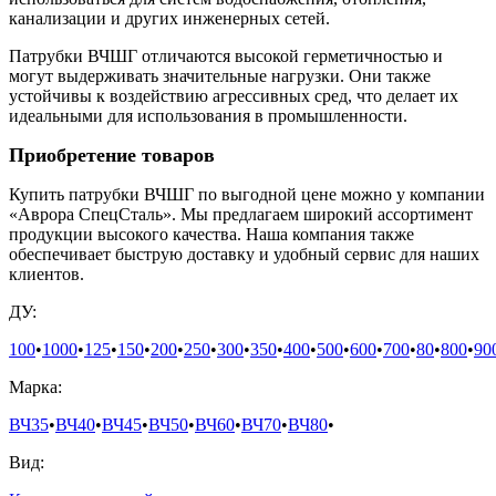
канализации и других инженерных сетей.
Патрубки ВЧШГ отличаются высокой герметичностью и
могут выдерживать значительные нагрузки. Они также
устойчивы к воздействию агрессивных сред, что делает их
идеальными для использования в промышленности.
Приобретение товаров
Купить патрубки ВЧШГ по выгодной цене можно у компании
«Аврора СпецСталь». Мы предлагаем широкий ассортимент
продукции высокого качества. Наша компания также
обеспечивает быструю доставку и удобный сервис для наших
клиентов.
ДУ:
100
•
1000
•
125
•
150
•
200
•
250
•
300
•
350
•
400
•
500
•
600
•
700
•
80
•
800
•
90
Марка:
ВЧ35
•
ВЧ40
•
ВЧ45
•
ВЧ50
•
ВЧ60
•
ВЧ70
•
ВЧ80
•
Вид: