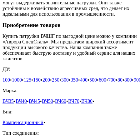
могут выдерживать значительные нагрузки. Они также
устойчивы к воздействию агрессивных сред, что делает их
идеальными для использования в промышленности.
Приобретение товаров
Купить патрубки ВЧШГ по выгодной цене можно у компании
«Аврора СпецСталь». Мы предлагаем широкий ассортимент
продукции высокого качества. Наша компания также
обеспечивает быструю доставку и удобный сервис для наших
клиентов.
ДУ:
100
•
1000
•
125
•
150
•
200
•
250
•
300
•
350
•
400
•
500
•
600
•
700
•
80
•
800
•
90
Марка:
ВЧ35
•
ВЧ40
•
ВЧ45
•
ВЧ50
•
ВЧ60
•
ВЧ70
•
ВЧ80
•
Вид:
Компенсационный
•
Тип соединения: