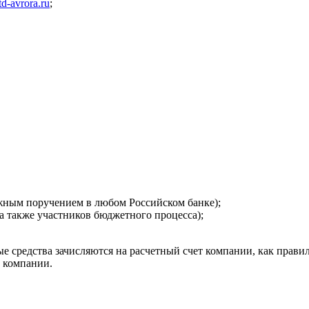
d-avrora.ru
;
ежным поручением в любом Российском банке);
а также участников бюджетного процесса);
 средства зачисляются на расчетный счет компании, как правил
т компании.