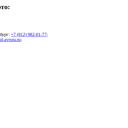
то:
бург
:
+7 (812) 982-01-77
;
d-avrora.ru
;