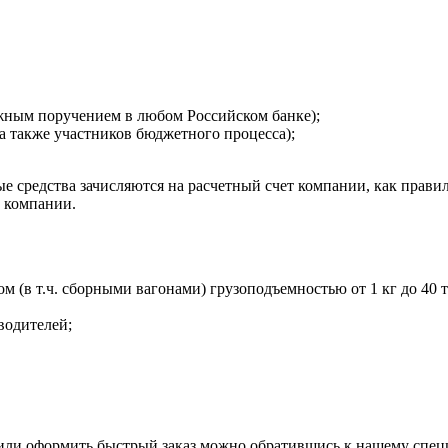
ежным поручением в любом Российском банке);
а также участников бюджетного процесса);
 средства зачисляются на расчетный счет компании, как правил
т компании.
в т.ч. сборными вагонами) грузоподъемностью от 1 кг до 40 то
водителей;
 или оформить быстрый заказ можно обратившись к нашему спец