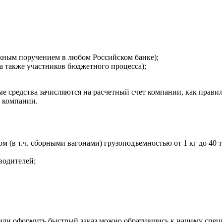
ежным поручением в любом Российском банке);
а также участников бюджетного процесса);
 средства зачисляются на расчетный счет компании, как правил
т компании.
в т.ч. сборными вагонами) грузоподъемностью от 1 кг до 40 то
водителей;
 или оформить быстрый заказ можно обратившись к нашему спец