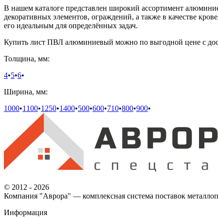
В нашем каталоге представлен широкий ассортимент алюминие
декоративных элементов, ограждений, а также в качестве кро
его идеальным для определённых задач.
Купить лист ПВЛ алюминиевый можно по выгодной цене с дост
Толщина, мм:
4
•
5
•
6
•
Ширина, мм:
1000
•
1100
•
1250
•
1400
•
500
•
600
•
710
•
800
•
900
•
© 2012 - 2026
Компания "Аврора" — комплексная система поставок металлоп
Информация