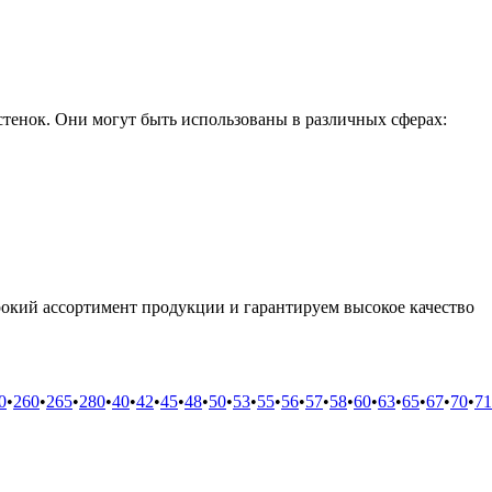
тенок. Они могут быть использованы в различных сферах:
окий ассортимент продукции и гарантируем высокое качество
0
•
260
•
265
•
280
•
40
•
42
•
45
•
48
•
50
•
53
•
55
•
56
•
57
•
58
•
60
•
63
•
65
•
67
•
70
•
71