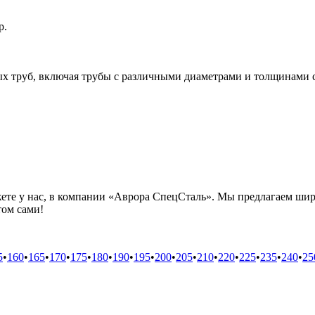
р.
х труб, включая трубы с различными диаметрами и толщинами с
ете у нас, в компании «Аврора СпецСталь». Мы предлагаем шир
том сами!
5
•
160
•
165
•
170
•
175
•
180
•
190
•
195
•
200
•
205
•
210
•
220
•
225
•
235
•
240
•
25