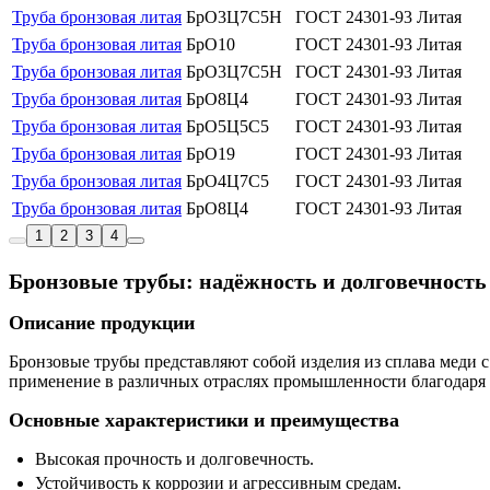
Труба бронзовая литая
БрО3Ц7С5Н
ГОСТ 24301-93
Литая
Труба бронзовая литая
БрО10
ГОСТ 24301-93
Литая
Труба бронзовая литая
БрО3Ц7С5Н
ГОСТ 24301-93
Литая
Труба бронзовая литая
БрО8Ц4
ГОСТ 24301-93
Литая
Труба бронзовая литая
БрО5Ц5С5
ГОСТ 24301-93
Литая
Труба бронзовая литая
БрО19
ГОСТ 24301-93
Литая
Труба бронзовая литая
БрО4Ц7С5
ГОСТ 24301-93
Литая
Труба бронзовая литая
БрО8Ц4
ГОСТ 24301-93
Литая
1
2
3
4
Бронзовые трубы: надёжность и долговечность
Описание продукции
Бронзовые трубы представляют собой изделия из сплава меди 
применение в различных отраслях промышленности благодаря
Основные характеристики и преимущества
Высокая прочность и долговечность.
Устойчивость к коррозии и агрессивным средам.