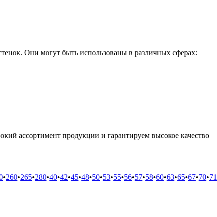
тенок. Они могут быть использованы в различных сферах:
окий ассортимент продукции и гарантируем высокое качество
0
•
260
•
265
•
280
•
40
•
42
•
45
•
48
•
50
•
53
•
55
•
56
•
57
•
58
•
60
•
63
•
65
•
67
•
70
•
71