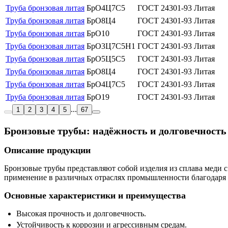
Труба бронзовая литая
БрО4Ц7С5
ГОСТ 24301-93
Литая
Труба бронзовая литая
БрО8Ц4
ГОСТ 24301-93
Литая
Труба бронзовая литая
БрО10
ГОСТ 24301-93
Литая
Труба бронзовая литая
БрО3Ц7С5Н1
ГОСТ 24301-93
Литая
Труба бронзовая литая
БрО5Ц5С5
ГОСТ 24301-93
Литая
Труба бронзовая литая
БрО8Ц4
ГОСТ 24301-93
Литая
Труба бронзовая литая
БрО4Ц7С5
ГОСТ 24301-93
Литая
Труба бронзовая литая
БрО19
ГОСТ 24301-93
Литая
...
1
2
3
4
5
67
Бронзовые трубы: надёжность и долговечность
Описание продукции
Бронзовые трубы представляют собой изделия из сплава меди 
применение в различных отраслях промышленности благодаря
Основные характеристики и преимущества
Высокая прочность и долговечность.
Устойчивость к коррозии и агрессивным средам.