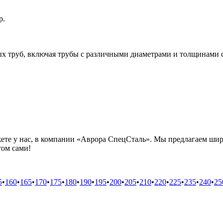
р.
х труб, включая трубы с различными диаметрами и толщинами с
ете у нас, в компании «Аврора СпецСталь». Мы предлагаем шир
том сами!
5
•
160
•
165
•
170
•
175
•
180
•
190
•
195
•
200
•
205
•
210
•
220
•
225
•
235
•
240
•
25