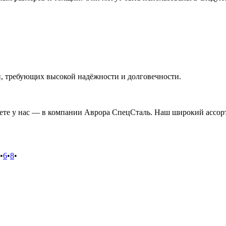
й, требующих высокой надёжности и долговечности.
ете у нас — в компании Аврора СпецСталь. Наш широкий ассорт
•
6
•
8
•