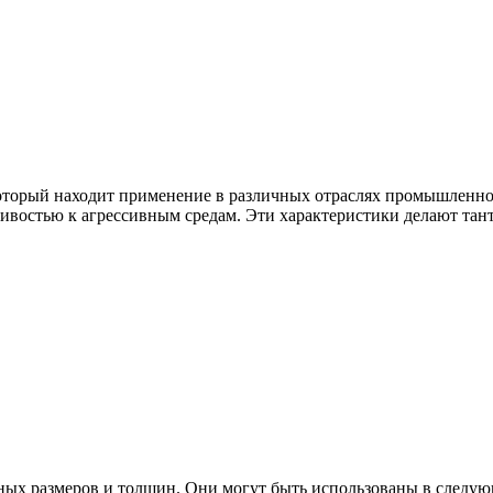
оторый находит применение в различных отраслях промышленнос
чивостью к агрессивным средам. Эти характеристики делают тан
ных размеров и толщин. Они могут быть использованы в следую