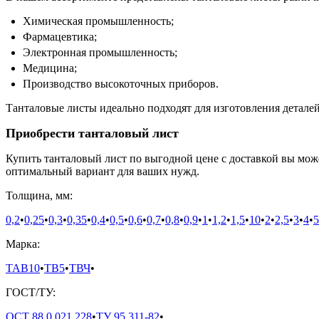
Химическая промышленность;
Фармацевтика;
Электронная промышленность;
Медицина;
Производство высокоточных приборов.
Танталовые листы идеально подходят для изготовления детале
Приобрести танталовый лист
Купить танталовый лист по выгодной цене с доставкой вы мож
оптимальный вариант для ваших нужд.
Толщина, мм:
0,2
•
0,25
•
0,3
•
0,35
•
0,4
•
0,5
•
0,6
•
0,7
•
0,8
•
0,9
•
1
•
1,2
•
1,5
•
10
•
2
•
2,5
•
3
•
4
•
5
Марка:
ТАВ10
•
ТВ5
•
ТВЧ
•
ГОСТ/ТУ:
ОСТ 88.0.021.228
•
ТУ 95.311-82
•