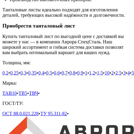
Танталовые листы идеально подходят для изготовления
деталей, требующих высокой надёжности и долговечности.
Приобрести танталовый лист
Купить танталовый лист по выгодной цене с доставкой вы
можете у нас — в компании Аврора СпецСталь. Наш
широкий ассортимент и гибкая система доставки позволят
вам выбрать оптимальный вариант для ваших нужд.
Толщина, мм:
0,2
•
0,25
•
0,3
•
0,35
•
0,4
•
0,5
•
0,6
•
0,7
•
0,8
•
0,9
•
1
•
1,2
•
1,5
•
10
•
2
•
2,5
•
3
•
4
•
5
Марка:
ТАВ10
•
ТВ5
•
ТВЧ
•
ГОСТ/ТУ:
ОСТ 88.0.021.228
•
ТУ 95.311-82
•