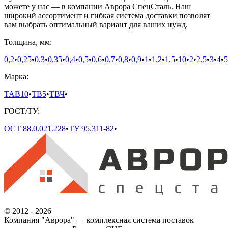
можете у нас — в компании Аврора СпецСталь. Наш
широкий ассортимент и гибкая система доставки позволят
вам выбрать оптимальный вариант для ваших нужд.
Толщина, мм:
0,2
•
0,25
•
0,3
•
0,35
•
0,4
•
0,5
•
0,6
•
0,7
•
0,8
•
0,9
•
1
•
1,2
•
1,5
•
10
•
2
•
2,5
•
3
•
4
•
5
Марка:
ТАВ10
•
ТВ5
•
ТВЧ
•
ГОСТ/ТУ:
ОСТ 88.0.021.228
•
ТУ 95.311-82
•
© 2012 - 2026
Компания "Аврора" — комплексная система поставок