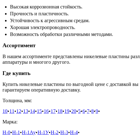
Высокая коррозионная стойкость.
Прочность и пластичность.
Устойчивость к агрессивным средам.
Хорошая электропроводность.
Возможность обработки различными методами.
Ассортимент
В нашем ассортименте представлены никелевые пластины разл
аппаратуры и многого другого.
Где купить
Купить никелевые пластины по выгодной цене с доставкой вы
гарантируем оперативную доставку.
Толщина, мм:
10
•
11
•
12
•
13
•
14
•
15
•
16
•
17
•
18
•
19
•
20
•
5
•
6
•
7
•
8
•
9
•
Марка:
Н-0
•
Н-1
•
Н-1Ау
•
Н-1У
•
Н-2
•
Н-3
•
Н-4
•