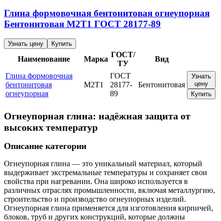
Глина формовочная бентонитовая огнеупорная
Бентонитовая
М2Т1
ГОСТ 28177-89
Узнать цену
Купить
ГОСТ/
Наименование
Марка
Вид
ТУ
Глина формовочная
ГОСТ
Узнать
цену
бентонитовая
М2Т1
28177-
Бентонитовая
огнеупорная
89
Купить
Огнеупорная глина: надёжная защита от
высоких температур
Описание категории
Огнеупорная глина — это уникальный материал, который
выдерживает экстремальные температуры и сохраняет свои
свойства при нагревании. Она широко используется в
различных отраслях промышленности, включая металлургию,
строительство и производство огнеупорных изделий.
Огнеупорная глина применяется для изготовления кирпичей,
блоков, труб и других конструкций, которые должны