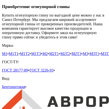
Приобретение огнеупорной глины
Купить огнеупорную глину по выгодной цене можно у нас в
Санкт-Петербург. Мы предлагаем широкий ассортимент
огнеупорной глины от проверенных производителей. Наша
компания гарантирует высокое качество продукции и
оперативную доставку. Оформите заказ на огнеупорную
глину прямо сейчас и убедитесь в этом сами!
Марка:
М1
•
М1Т1
•
М1Т2
•
М1Т3
•
М2
•
М2Т1
•
М2Т2
•
М2Т3
•
М3
•
М3Т1
•
М3Т
ГОСТ/ТУ:
ГОСТ 28177-89
•
ГОСТ 3226-93
•
Вид:
Бентонитовая
•