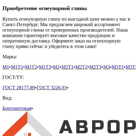
Приобретение огнеупорной глины
Купить огнеупорную глину по выгодной цене можно у нас в
Санкт-Петербург. Мы предлагаем широкий ассортимент
огнеупорной глины от проверенных производителей. Наша
компания гарантирует высокое качество продукции и
оперативную доставку. Оформите заказ на огнеупорную
глину прямо сейчас и убедитесь в этом сами!
Марка:
М1
•
М1Т1
•
М1Т2
•
М1Т3
•
М2
•
М2Т1
•
М2Т2
•
М2Т3
•
М3
•
М3Т1
•
М3Т
ГОСТ/ТУ:
ГОСТ 28177-89
•
ГОСТ 3226-93
•
Вид:
Бентонитовая
•