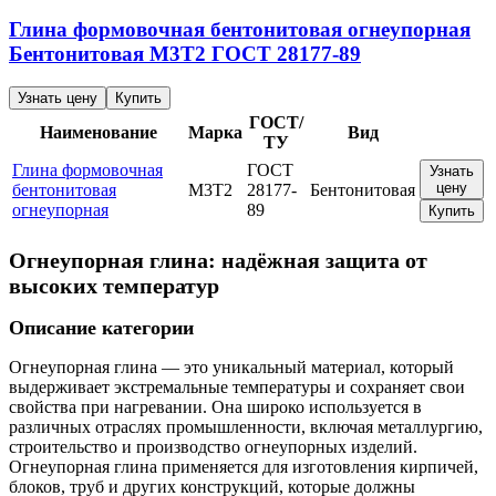
Глина формовочная бентонитовая огнеупорная
Бентонитовая
М3Т2
ГОСТ 28177-89
Узнать цену
Купить
ГОСТ/
Наименование
Марка
Вид
ТУ
Глина формовочная
ГОСТ
Узнать
цену
бентонитовая
М3Т2
28177-
Бентонитовая
огнеупорная
89
Купить
Огнеупорная глина: надёжная защита от
высоких температур
Описание категории
Огнеупорная глина — это уникальный материал, который
выдерживает экстремальные температуры и сохраняет свои
свойства при нагревании. Она широко используется в
различных отраслях промышленности, включая металлургию,
строительство и производство огнеупорных изделий.
Огнеупорная глина применяется для изготовления кирпичей,
блоков, труб и других конструкций, которые должны