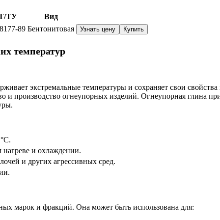
Т/ТУ
Вид
8177-89
Бентонитовая
Узнать цену
Купить
их температур
живает экстремальные температуры и сохраняет свои свойства 
о и производство огнеупорных изделий. Огнеупорная глина прим
уры.
°C.
м нагреве и охлаждении.
лочей и других агрессивных сред.
ии.
ных марок и фракций. Она может быть использована для: