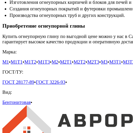
Изготовления огнеупорных кирпичей и блоков для печей и
Создания огнеупорных покрытий и футеровки промышленн
Производства огнеупорных труб и других конструкций.
Приобретение огнеупорной глины
Купить огнеупорную глину по выгодной цене можно у нас в С
гарантирует высокое качество продукции и оперативную достав
Марка:
М1
•
М1Т1
•
М1Т2
•
М1Т3
•
М2
•
М2Т1
•
М2Т2
•
М2Т3
•
М3
•
М3Т1
•
М3Т
ГОСТ/ТУ:
ГОСТ 28177-89
•
ГОСТ 3226-93
•
Вид:
Бентонитовая
•