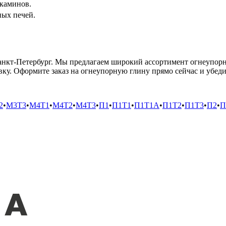
 каминов.
ых печей.
анкт-Петербург. Мы предлагаем широкий ассортимент огнеупор
ку. Оформите заказ на огнеупорную глину прямо сейчас и убеди
2
•
М3Т3
•
М4Т1
•
М4Т2
•
М4Т3
•
П1
•
П1Т1
•
П1Т1А
•
П1Т2
•
П1Т3
•
П2
•
П