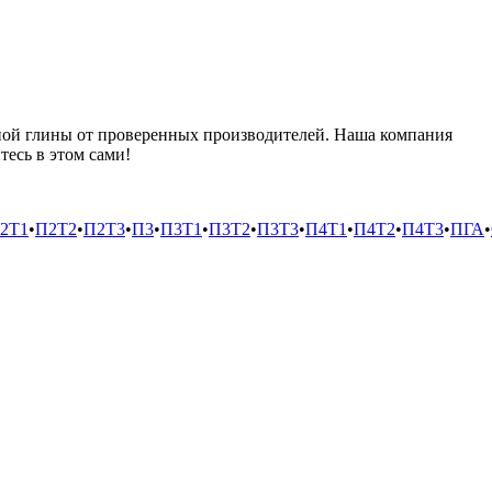
ной глины от проверенных производителей. Наша компания
тесь в этом сами!
2Т1
•
П2Т2
•
П2Т3
•
П3
•
П3Т1
•
П3Т2
•
П3Т3
•
П4Т1
•
П4Т2
•
П4Т3
•
ПГА
•