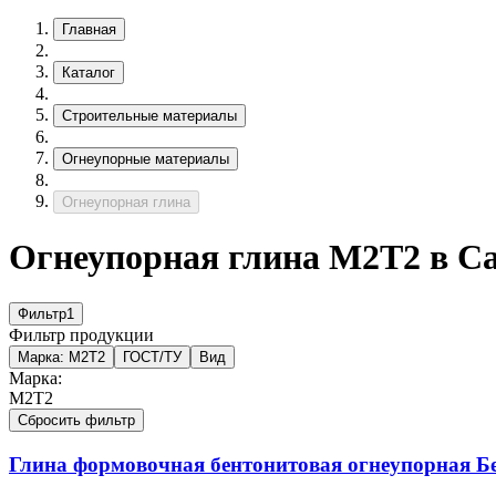
Главная
Каталог
Строительные материалы
Огнеупорные материалы
Огнеупорная глина
Огнеупорная глина М2Т2 в С
Фильтр
1
Фильтр продукции
Марка:
М2Т2
ГОСТ/ТУ
Вид
Марка:
М2Т2
Сбросить фильтр
Глина формовочная бентонитовая огнеупорная
Б