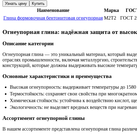
Узнать цену
Купить
Наименование
Марка
ГОС
Глина формовочная бентонитовая огнеупорная
М2Т2
ГОСТ 2
Огнеупорная глина: надёжная защита от высок
Описание категории
Огнеупорная глина — это уникальный материал, который выдер
отраслях промышленности, включая металлургию, строительств
конструкций, которые должны выдерживать высокие температ
Основные характеристики и преимущества
Высокая огнеупорность: выдерживает температуры до 1580 
Термостойкость: сохраняет свои свойства при многократно
Химическая стойкость: устойчива к воздействию кислот, ще
Экологичность: не выделяет вредных веществ при нагреван
Ассортимент огнеупорной глины
В нашем ассортименте представлена огнеупорная глина различ