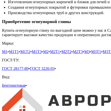
Изготовления огнеупорных кирпичей и блоков для печей и
Создания огнеупорных покрытий и футеровки промышленн
Производства огнеупорных труб и других конструкций.
Приобретение огнеупорной глины
Купить огнеупорную глину по выгодной цене можно у нас в С
гарантирует высокое качество продукции и оперативную достав
Марка:
М1
•
М1Т1
•
М1Т2
•
М1Т3
•
М2
•
М2Т1
•
М2Т2
•
М2Т3
•
М3
•
М3Т1
•
М3Т
ГОСТ/ТУ:
ГОСТ 28177-89
•
ГОСТ 3226-93
•
Вид:
Бентонитовая
•