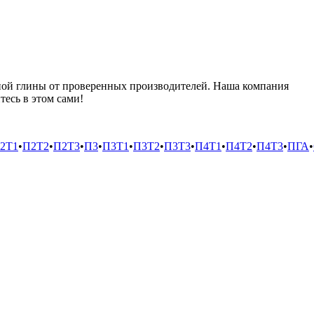
ной глины от проверенных производителей. Наша компания
тесь в этом сами!
2Т1
•
П2Т2
•
П2Т3
•
П3
•
П3Т1
•
П3Т2
•
П3Т3
•
П4Т1
•
П4Т2
•
П4Т3
•
ПГА
•