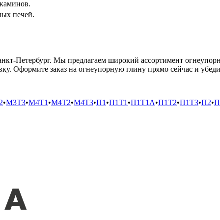
 каминов.
ых печей.
анкт-Петербург. Мы предлагаем широкий ассортимент огнеупор
ку. Оформите заказ на огнеупорную глину прямо сейчас и убеди
2
•
М3Т3
•
М4Т1
•
М4Т2
•
М4Т3
•
П1
•
П1Т1
•
П1Т1А
•
П1Т2
•
П1Т3
•
П2
•
П