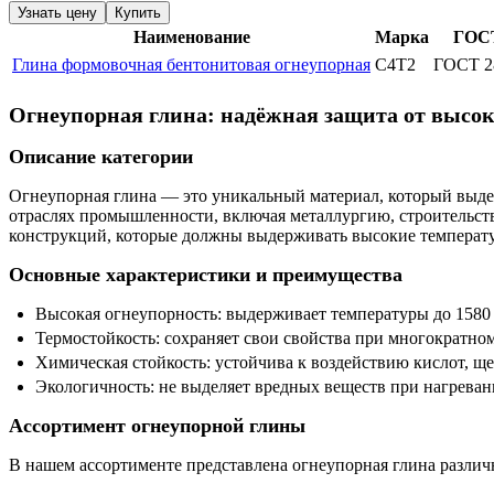
Узнать цену
Купить
Наименование
Марка
ГОС
Глина формовочная бентонитовая огнеупорная
С4Т2
ГОСТ 2
Огнеупорная глина: надёжная защита от высок
Описание категории
Огнеупорная глина — это уникальный материал, который выдер
отраслях промышленности, включая металлургию, строительств
конструкций, которые должны выдерживать высокие температ
Основные характеристики и преимущества
Высокая огнеупорность: выдерживает температуры до 1580 
Термостойкость: сохраняет свои свойства при многократно
Химическая стойкость: устойчива к воздействию кислот, ще
Экологичность: не выделяет вредных веществ при нагреван
Ассортимент огнеупорной глины
В нашем ассортименте представлена огнеупорная глина различ